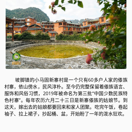
坡脚镇的小马固新寨村是一个只有60多户人家的傣族
村寨，依山傍水，民风淳朴。至今仍完整保留着傣族语言、
服饰和风俗习惯，2019年被命名为第三批“中国少数民族特
色村寨”。每年农历六月二十三日是新寨傣族的姑娘节。到
这天，嫁出去的姑娘都要回来和家人团聚。吃完午饭，卷起
袖子、拉上裙子，抄起桶、盆，开始盼了一年的泼水狂欢。