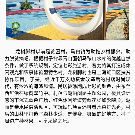
龙树脚村以前是贫困村，马白镇为助推乡村振兴，助
力脱贫摘帽，根据村子背靠青山面朝马鞍山水库的优越自然
条件，做了系统规划，定位七彩旅游村，着力将其打造成休
闲观光和农事体验型特色村。龙树脚村也是上海虹口区扶贫
协作项目，于是，经近千万支助资金改造后的村落时尚现
代，有浓浓的海派风情。民居被涂刷成七彩的颜色，由东至
西鲜活在绿树翠竹中。村落与湖泊间是主题公园，极具设计
感的下沉式蓝色广场，红色休闲步道旁蓝花楹如影随形；湖
面是亲水民俗活动区，可玩娱乐项目还可看水幕灯光秀；村
后的山林里打造了森林步道，是健身、吸氧的好地方；村子
周边广种林果，可享采摘之乐。