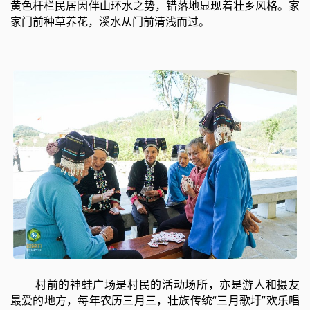
黄色杆栏民居因伴山环水之势，错落地显现着壮乡风格。家
家门前种草养花，溪水从门前清浅而过。
村前的神蛙广场是村民的活动场所，亦是游人和摄友
最爱的地方，每年农历三月三，壮族传统“三月歌圩”欢乐唱