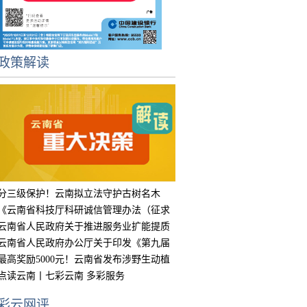
政策解读
分三级保护！云南拟立法守护古树名木
《云南省科技厅科研诚信管理办法（征求
意见
云南省人民政府关于推进服务业扩能提质
的实
云南省人民政府办公厅关于印发《第九届
中国
最高奖励5000元！云南省发布涉野生动植
物违
点读云南丨七彩云南 多彩服务
彩云网评