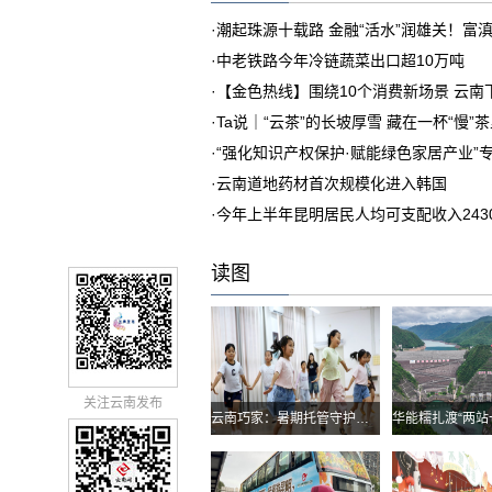
·
潮起珠源十载路 金融“活水”润雄关！富
·
中老铁路今年冷链蔬菜出口超10万吨
·
【金色热线】围绕10个消费新场景 云
·
Ta说｜“云茶”的长坡厚雪 藏在一杯“慢”
·
“强化知识产权保护·赋能绿色家居产业”
·
云南道地药材首次规模化进入韩国
·
今年上半年昆明居民人均可支配收入243
读图
关注云南发布
云南巧家：暑期托管守护孩子快乐假期