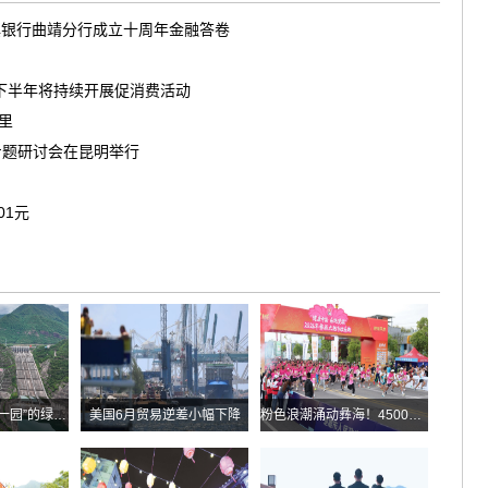
滇银行曲靖分行成立十周年金融答卷
南下半年将持续开展促消费活动
茶里
专题研讨会在昆明举行
01元
华能糯扎渡“两站一园”的绿色实践
美国6月贸易逆差小幅下降
粉色浪潮涌动彝海！4500余名跑者乐跑楚雄喜迎火把节