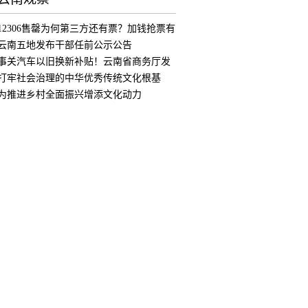
12306售罄为何第三方还有票？加钱抢票有
用
云南五地发布干部任前公示公告
事关汽车以旧换新补贴！云南省商务厅发
布公
打牢社会治理的中华优秀传统文化根基
为推进乡村全面振兴增添文化动力