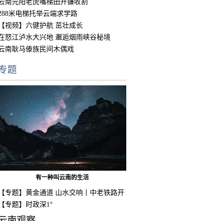
云南元阳老虎嘴梯田开镰收割
288米电梯托举云端求学路
【视频】六健护航 茁壮成长
在怒江泸水大兴地 邂逅烟雨峡谷秘境
云南耿马傣族民间木偶戏
专题
有一种叫云南的生活
【专题】黄金通道 山水交响丨中老铁路开
通
【专题】时政深1°
云南观察