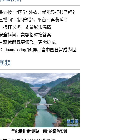
暴力披上“国学”外衣，就能殴打孩子吗？
直播间午夜“狩猎”，平台别再装睡了
一根杆长椅，丈量城市温情
安全拷问，岂容临时搜答案
带薪休假既要领飞，更需护航
“Chinamaxxing”刷屏，当中国日常成为世
界
视频
华能糯扎渡“两站一园”的绿色实践